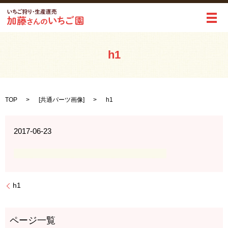
メ
h1
TOP
[
共通パーツ画像
]
h1
2017-06-23
h1